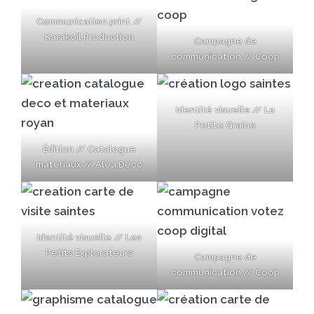
Communication print //
Karakoil Production
Campagne de
communication // Coop
Identité visuelle // La
Petite Graine
Édition // Catalogue
matériaux // Aléa Déco
Identité visuelle // Les
Petits Explorateurs
Campagne de
communication // Coop