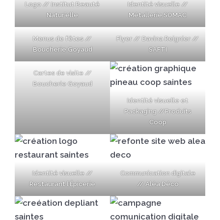
Logo // Institut Beauté
Identité visuelle //
Natur’elle
Métallerie SOMAC
Menus de fêtes //
Flyer // Davina Reignier //
Boucherie Goyaud
SAFTI
Cartes de visite //
Boucherie Goyaud
Identité visuelle et
Packaging //Produits
Coop
Identité visuelle //
Communication digitale
Restaurant l’Épicerie
// Aléa Déco