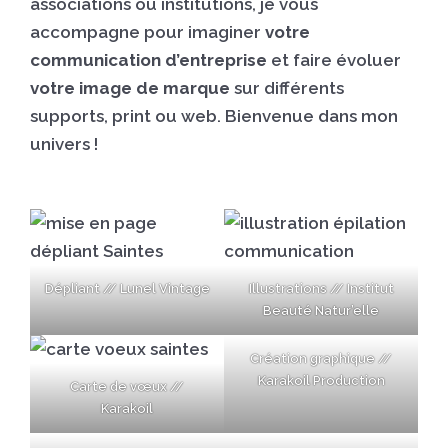
associations ou institutions, je vous
accompagne pour imaginer
votre
communication d’entreprise
et faire évoluer
votre image de marque
sur différents
supports, print ou web. Bienvenue dans mon
univers !
Dépliant // Lunel Vintage
Illustrations // Institut
Beauté Natur’elle
Création graphique //
Karakoil Production
Carte de vœux //
Karakoil