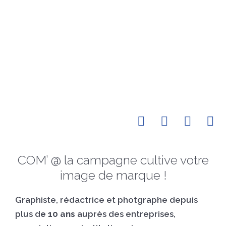
Accueil
À
Réalisations
Conta
propos
COM’ @ la campagne cultive votre
image de marque !
Graphiste, rédactrice et photgraphe depuis
plus d
e 10 ans
auprès des entreprises,