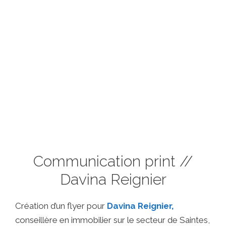
Accueil
À
Réalisations
Conta
propos
Communication print //
Davina Reignier
Création d’un flyer pour
Davina Reignier,
conseillère en immobilier sur le secteur de Saintes,