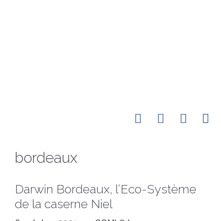
Accueil
À
Réalisations
Conta
propos
bordeaux
Darwin Bordeaux, l’Eco-Système
de la caserne Niel