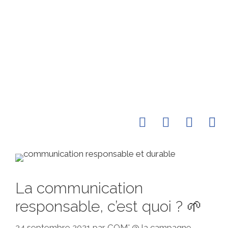
Accueil
À
Réalisations
Conta
propos
La communication
responsable, c’est quoi ? 🌱
24 septembre 2021
par
COM' @ la campagne