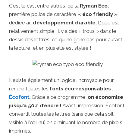
C’est le cas, entre autres, de la
Ryman Eco
,
première police de caractère
« éco friendly »
dédiée au
développement durable.
L’idée est
relativement simple : il y a des « trous » dans le
dessin des lettres, ce qui ne gêne pas pour autant
la lecture, et en plus elle est stylée !
Il existe également un logiciel incroyable pour
rendre toutes les
fonts éco-responsables :
Écofont
.
Grâce à ce programme,
on économise
jusqu’à 50% d’encre !
Avant l’impression, Écofont
convertit toutes les lettres (sans que cela soit
visible à l’œil nu) en diminuant le nombre de pixels
imprimés.